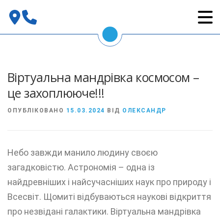
Перейти
до
вмісту
Віртуальна мандрівка космосом –
це захоплююче!!!
ОПУБЛІКОВАНО
15.03.2024
ВІД
ОЛЕКСАНДР
Небо завжди манило людину своєю
загадковістю. Астрономія – одна із
найдревніших і найсучасніших наук про природу і
Всесвіт. Щомиті відбуваються наукові відкриття
про незвідані галактики. Віртуальна мандрівка