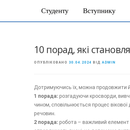
Студенту
Вступнику
Перейти
до
вмісту
10 порад, які становл
ОПУБЛІКОВАНО
30.04.2024
ВІД
ADMIN
Дотримуючись їх, можна продовжити й
1 порада:
розгадуючи кросворди, вивча
чином, сповільнюється процес вікової 
речовин.
2 порада:
робота – важливий елемент з