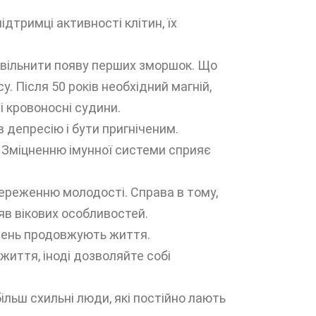
ідтримці активності клітин, їх
повільнити появу перших зморшок. Що
у. Після 50 років необхідний магній,
і кровоносні судини.
депресію і бути пригніченим.
. Зміцненню імунної системи сприяє
збереженню молодості. Справа в тому,
яв вікових особливостей.
 день продовжують життя.
иття, іноді дозволяйте собі
більш схильні люди, які постійно лають