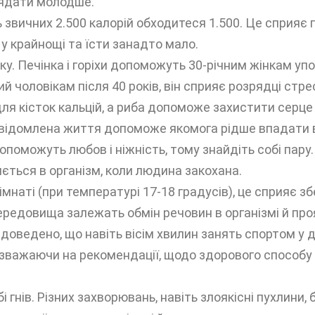
лядати молодше.
 звичних 2.500 калорій обходитеся 1.500. Це сприяє п
у крайнощі та їсти занадто мало.
іку. Печінка і горіхи допоможуть 30-річним жінкам у
ий чоловікам після 40 років, він сприяє розрядці стрес
для кісток кальцій, а риба допоможе захистити серце 
відомлена життя допоможе якомога рідше впадати в 
поможуть любов і ніжність, тому знайдіть собі пару
ється в організм, коли людина закохана.
мнаті (при температурі 17-18 градусів), це сприяє 
ередовища залежать обмін речовин в організмі й про
доведено, що навіть вісім хвилин занять спортом у
зважаючи на рекомендації, щодо здорового способу ж
 гнів. Різних захворювань, навіть злоякісні пухлини, 