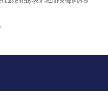
ти, що їх засмучує, а іноді й посперечатися.
Я