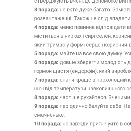
стверджують вчені, це допоможе виг
3 порада:
не їжте дуже багато. Замість
розвантаженні. Також не слід впадати 
4 порада
: меню повинне відповідати в
міститься в нирках і сирі селен, корисн
який тримає у формі серце і корисний 
5 порада:
майте на все свою думку. Ус
6 порада:
довше зберегти молодість до
гормон щастя (ендорфін), який виробля
7 порада:
спати краще в прохолодній кі
що і від температури навколишнього с
8 порада:
частіше рухайтеся. Вченими 
9 порада:
періодично балуйте себе. Не
смачненьке.
10 порада:
не завжди пригнічуйте в собі