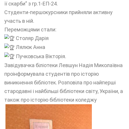
її скарби” з гр.1-ЕП-24.
Студенти-першокурсники прийняли активну
участь в ній.
Переможцями стали:
Столяр Дарія
Лялюк Анна
Пучковська Вікторія.
Завідувачка біліотеки Левшун Надія Миколаївна
проінформувала студентів про історію
виникнення бібліотек. Розповіла про найперші
стародавні і найбільші бібліотеки світу, України, а
також про історію бібліотеки коледжу