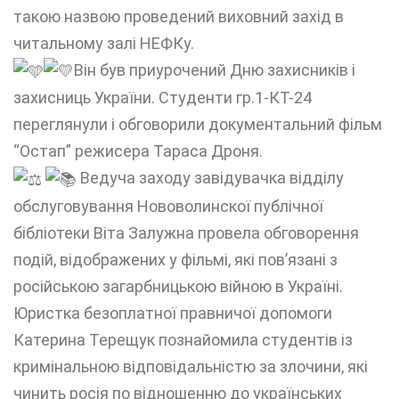
такою назвою проведений виховний захід в
читальному залі НЕФКу.
Він був приурочений Дню захисників і
захисниць України. Студенти гр.1-КТ-24
переглянули і обговорили документальний фільм
“Остап” режисера Тараса Дроня.
Ведуча заходу завідувачка відділу
обслуговування Нововолинскої публічної
бібліотеки Віта Залужна провела обговорення
подій, відображених у фільмі, які повʼязані з
російською загарбницькою війною в Україні.
Юристка безоплатної правничої допомоги
Катерина Терещук познайомила студентів із
кримінальною відповідальністю за злочини, які
чинить росія по відношенню до українських