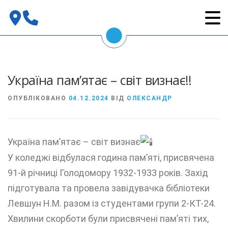
Перейти
до
вмісту
Україна пам’ятає – світ визнає!!
ОПУБЛІКОВАНО
04.12.2024
ВІД
ОЛЕКСАНДР
Україна пам’ятає – світ визнає
У коледжі відбулася година пам’яті, присвячена
91-й річниці Голодомору 1932-1933 років. Захід
підготувала та провела завідувачка бібліотеки
Левшун Н.М. разом із студентами групи 2-КТ-24.
Хвилини скорботи були присвячені пам’яті тих,