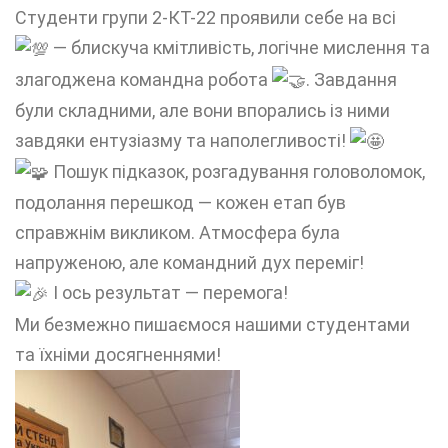
Студенти групи 2-КТ-22 проявили себе на всі
— блискуча кмітливість, логічне мислення та
злагоджена командна робота
. Завдання
були складними, але вони впорались із ними
завдяки ентузіазму та наполегливості!
Пошук підказок, розгадування головоломок,
подолання перешкод — кожен етап був
справжнім викликом. Атмосфера була
напруженою, але командний дух переміг!
І ось результат — перемога!
Ми безмежно пишаємося нашими студентами
та їхніми досягненнями!