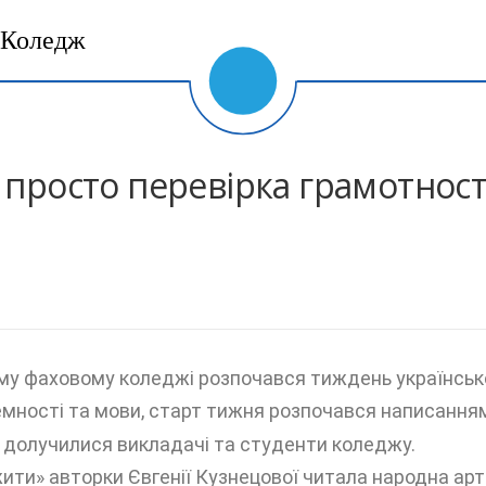
Коледж
 просто перевірка грамотност
у фаховому коледжі розпочався тиждень української
семності та мови, старт тижня розпочався написання
о долучилися викладачі та студенти коледжу.
ити» авторки Євгенії Кузнецової читала народна арт