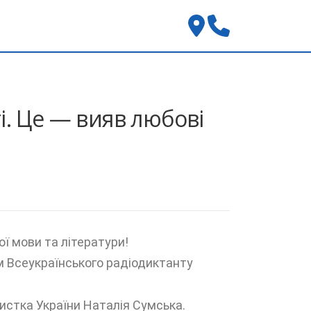
і. Це — вияв любові
 мови та літератури!
м Всеукраїнського радіодиктанту
истка України Наталія Сумська.