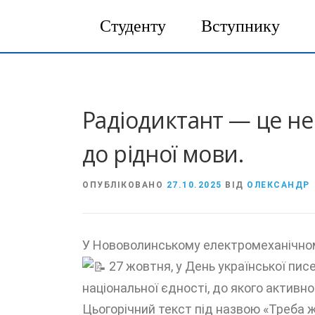
Студенту
Вступнику
Перейти
до
вмісту
Радіодиктант — це не
до рідної мови.
ОПУБЛІКОВАНО
27.10.2025
ВІД
ОЛЕКСАНДР
У Нововолинському електромеханічном
27 жовтня, у День української пи
національної єдності, до якого активн
Цьогорічний текст під назвою «Треба ж