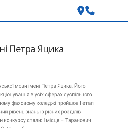
ні Петра Яцика
ської мови імені Петра Яцика. Його
кціонування в усіх сферах суспільного
ному фаховому коледжі пройшов І етап
ий рівень знань із різних розділів
 конкурсу стали: І місце – Таранович