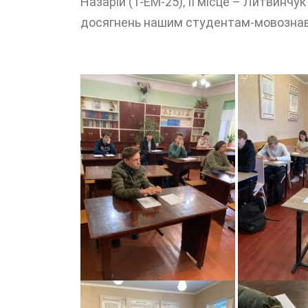
Назарій (1-ЕМ-25), ІІ місце – Литвинч
досягнень нашим студентам-мовозна