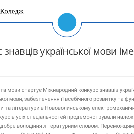
Коледж
знавців української мови іме
та мови стартує Міжнародний конкурс знавців україн
ої мови, забезпечення її всебічного розвитку та фун
ви та літератури в Нововолинському електромеханіч
ІІ курсів усіх спеціальностей продемонстрували належн
а добре володіння літературним словом. Переможцями