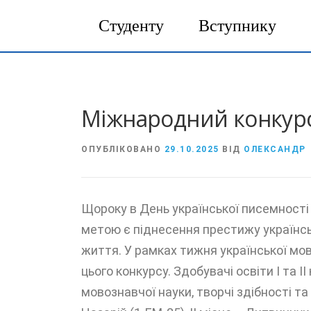
Студенту
Вступнику
Перейти
до
вмісту
Міжнародний конкурс 
ОПУБЛІКОВАНО
29.10.2025
ВІД
ОЛЕКСАНДР
Щороку в День української писемності 
метою є піднесення престижу українськ
життя. У рамках тижня української мо
цього конкурсу. Здобувачі освіти І та 
мовознавчої науки, творчі здібності т