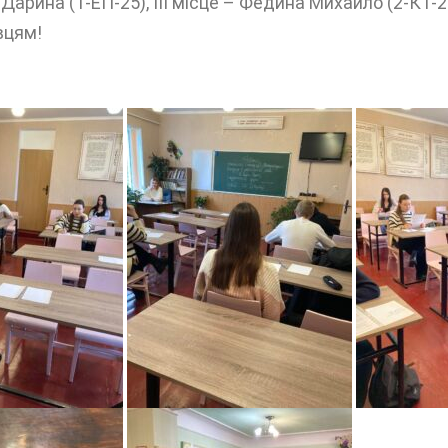
ук Дарина (1-ЕП-25), ІІІ місце – Федина Михайло (2-К
вцям!