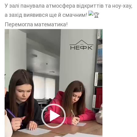
У залі панувала атмосфера відкриттів та ноу-хау,
а захід виявився ще й смачним!
Перемогла математика!
Відеопрогравач