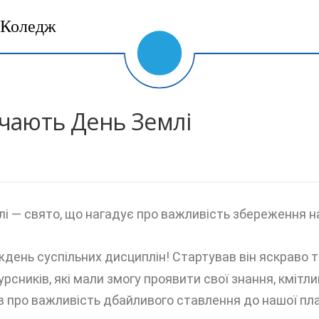
Коледж
начають День Землі
млі — свято, що нагадує про важливість збереження 
день суспільних дисциплін! Стартував він яскраво т
сників, які мали змогу проявити свої знання, кмітли
ав про важливість дбайливого ставлення до нашої пл