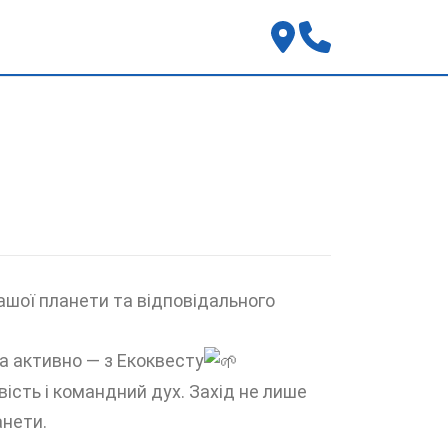
нашої планети та відповідального
а активно — з Екоквесту
вість і командний дух. Захід не лише
анети.