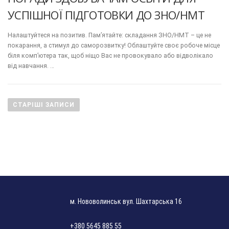
УСПІШНОЇ ПІДГОТОВКИ ДО ЗНО/НМТ
Налаштуйтеся на позитив. Пам’ятайте: складання ЗНО/НМТ – це не
покарання, а стимул до саморозвитку! Облаштуйте своє робоче місце
біля комп’ютера так, щоб ніщо Вас не провокувало або відволікало
від навчання. …
Н
а
СТАРІШІ ЗАПИСИ
в
і
г
а
ц
і
я
м. Нововолинськ вул. Шахтарська 16
з
а
+380 5645 885 55