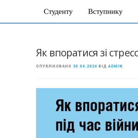
Студенту
Вступнику
Перейти
до
вмісту
Як впоратися зі стрес
ОПУБЛІКОВАНО
30.04.2024
ВІД
ADMIN