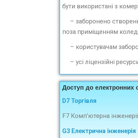
бути використані з коме
– заборонено створення
поза приміщенням колед
– користувачам заборон
– усі ліцензійні ресурси
Доступ до
електронних о
D7 Торгівля
F7 Комп’ютерна інженері
G3 Електрична інженерія