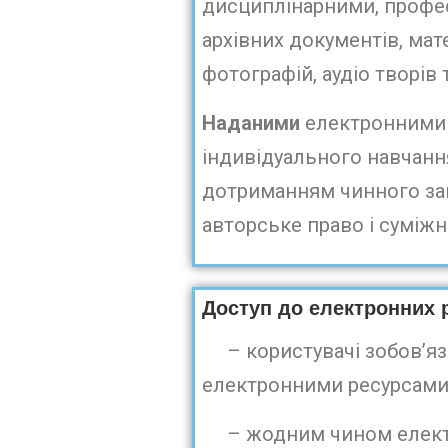
дисциплінарними, профес
архівних документів, мате
фотографій, аудіо творів 
Наданими
електронними 
індивідуального навчання
дотриманням чинного зак
авторське право і суміжні
Доступ до електронних р
– користувачі зобов’яза
електронними ресурсами
– жодним чином електрон