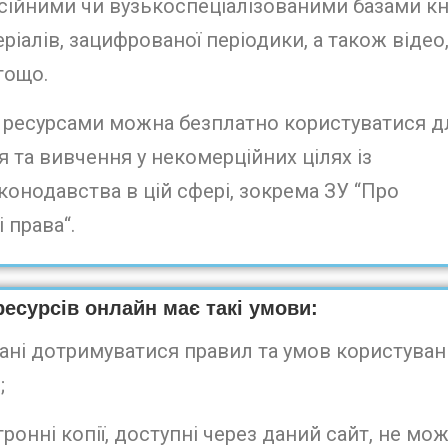
ійними чи вузькоспеціалізованими базами кн
ріалів, зацифрованої періодики, а також відео
тощо.
ресурсами можна безплатно користуватися д
 та вивчення у некомерційних цілях із
онодавства в цій сфері, зокрема ЗУ “Про
 права“.
есурсів онлайн має такі умови:
ні дотримуватися правил та умов користуван
;
ні копії, доступні через даний сайт, не мо