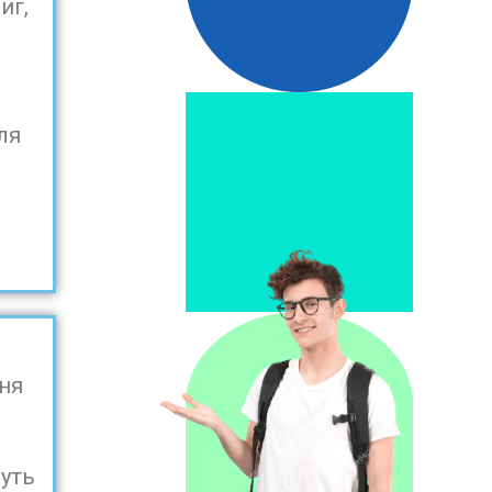
иг,
,
ля
ня
жуть