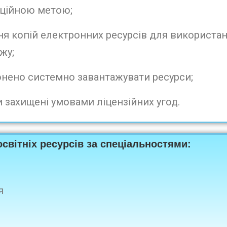
рційною метою;
 копій електронних ресурсів для використа
жу;
ено системно завантажувати ресурси;
 захищені умовами ліцензійних угод.
світніх ресурсів
за спеціальностями:
я