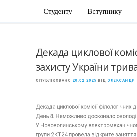
Студенту
Вступнику
Перейти
до
вмісту
Декада циклової коміс
захисту України трива
ОПУБЛІКОВАНО
20.02.2025
ВІД
ОЛЕКСАНДР
Декада циклової комісії філологічних д
День 8. Неможливо досконало оволодіт
У Нововолинському електромеханічному
групи 2КТ24 провела відкрите заняття «