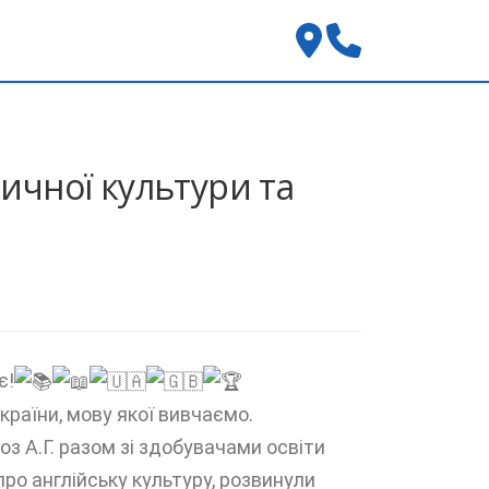
зичної культури та
є!
раїни, мову якої вивчаємо.
 А.Г. разом зі здобувачами освіти
про англійську культуру, розвинули