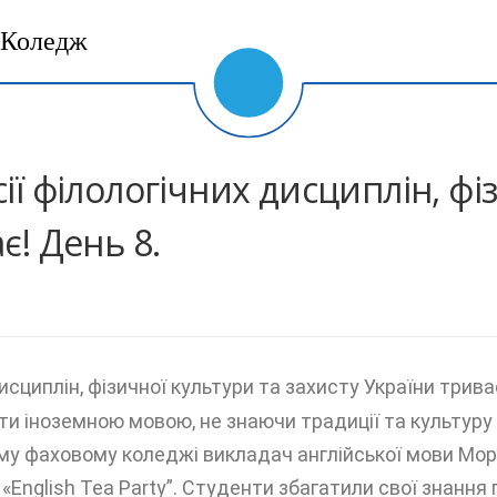
Коледж
ії філологічних дисциплін, фі
є! День 8.
исциплін, фізичної культури та захисту України трива
и іноземною мовою, не знаючи традиції та культуру к
 фаховому коледжі викладач англійської мови Мороз
English Tea Party”. Студенти збагатили свої знання 