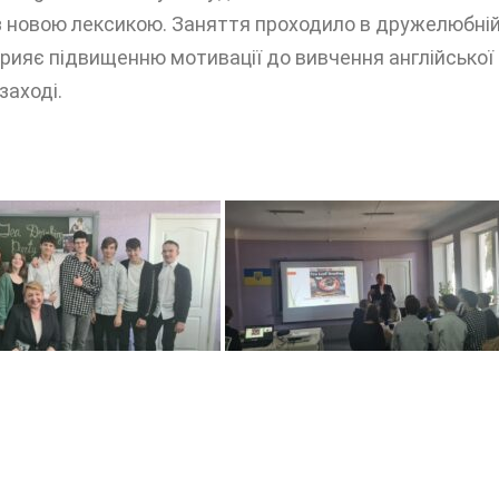
з новою лексикою. Заняття проходило в дружелюбній
ияє підвищенню мотивації до вивчення англійської мо
заході.