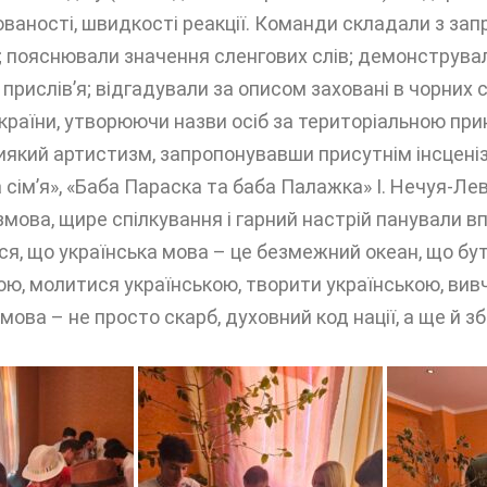
ованості, швидкості реакції. Команди складали з зап
 пояснювали значення сленгових слів; демонстрували
 прислів’я; відгадували за описом заховані в чорних
раїни, утворюючи назви осіб за територіальною при
кий артистизм, запропонувавши присутнім інсценізац
сімʼя», «Баба Параска та баба Палажка» І. Нечуя-Лев
змова, щире спілкування і гарний настрій панували в
ся, що українська мова – це безмежний океан, що бу
ою, молитися українською, творити українською, вив
 мова – не просто скарб, духовний код нації, а ще й з