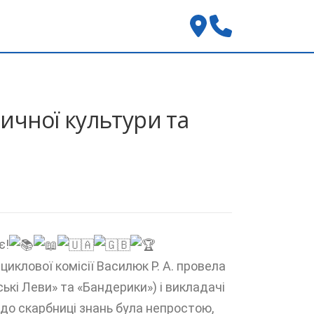
зичної культури та
є!
циклової комісії Василюк Р. А. провела
ські Леви» та «Бандерики») і викладачі
 до скарбниці знань була непростою,