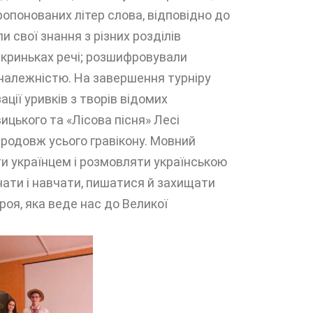
ропонованих літер слова, відповідно до
 свої знання з різних розділів
 скриньках речі; розшифровували
належністю. На завершення турніру
ії уривків з творів відомих
ицького та «Лісова пісня» Лесі
продовж усього гравікону. Мовний
ти українцем і розмовляти українською
чати і навчати, пишатися й захищати
броя, яка веде нас до Великої