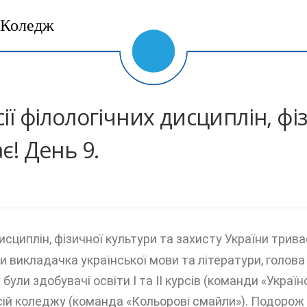
Коледж
ії філологічних дисциплін, фі
є! День 9.
исциплін, фізичної культури та захисту України трива
 викладачка української мови та літератури, голова 
були здобувачі освіти І та ІІ курсів (команди «Україн
ісій коледжу (команда «Кольорові смайли»). Подорож