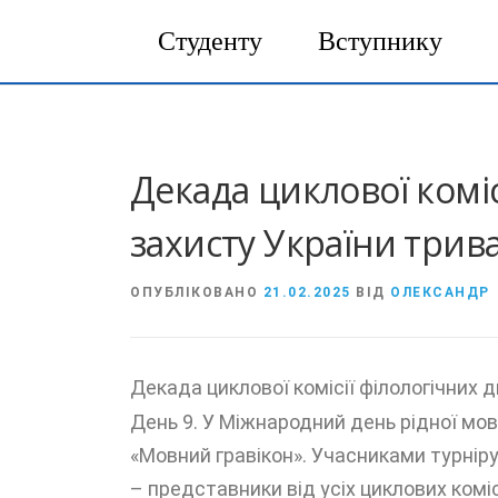
Студенту
Вступнику
Перейти
до
вмісту
Декада циклової коміс
захисту України трива
ОПУБЛІКОВАНО
21.02.2025
ВІД
ОЛЕКСАНДР
Декада циклової комісії філологічних д
День 9. У Міжнародний день рідної мови
«Мовний гравікон». Учасниками турніру 
– представники від усіх циклових ком