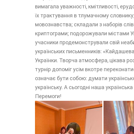
вимагала уважності, кмітливості, еруд
їх трактування в тлумачному словнику;
мовознавства; складали з наборів слів
криптограми; подорожували містами Ук
учасники продемонстрували свій неабия
українських письменників: «Кайдашева 
Українки. Творча атмосфера, цікава ро
турнір допоміг усім вкотре переконати
означає бути собою: думати українськ
українську. А сьогодні наша українська
Перемоги!