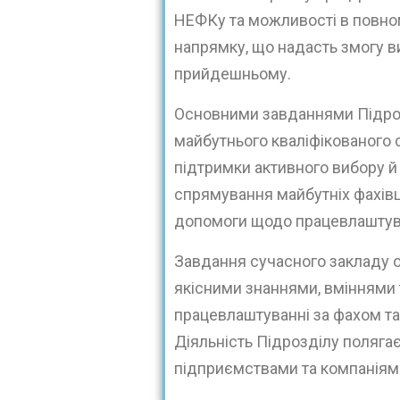
НЕФКу та можливості в повном
напрямку, що надасть змогу в
прийдешньому.
Основними завданнями Підро
майбутнього кваліфікованого
підтримки активного вибору й
спрямування майбутніх фахівц
допомоги щодо працевлаштув
Завдання сучасного закладу о
якісними знаннями, вміннями 
працевлаштуванні за фахом та
Діяльність Підрозділу полягає
підприємствами та компаніями