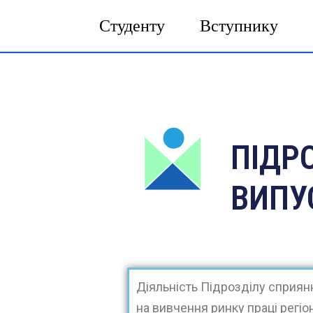
Студенту
Вступнику
ПІДР
ВИПУ
Діяльність Підрозділу сприя
на вивчення ринку праці регіо